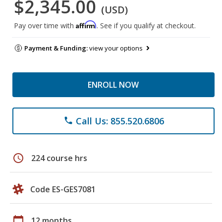
$2,345.00
(USD)
Affirm
Pay over time with
. See if you qualify at checkout.
Payment & Funding:
view your options
ENROLL NOW
Call Us: 855.520.6806
phone
schedule
224 course hrs
Code ES-GES7081
calendar_today
12 months