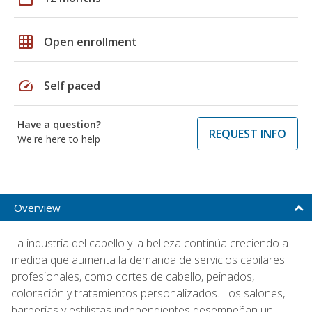
grid_on
Open enrollment
speed
Self paced
Have a question?
REQUEST INFO
We're here to help
Overview
La industria del cabello y la belleza continúa creciendo a
medida que aumenta la demanda de servicios capilares
profesionales, como cortes de cabello, peinados,
coloración y tratamientos personalizados. Los salones,
barberías y estilistas independientes desempeñan un