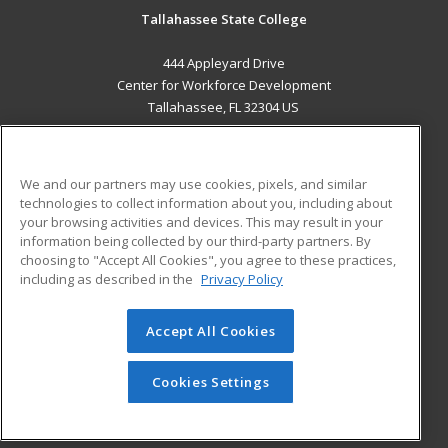
Tallahassee State College
444 Appleyard Drive
Center for Workforce Development
Tallahassee, FL 32304 US
MAIN CONTENT
Career Training
We and our partners may use cookies, pixels, and similar
technologies to collect information about you, including about
ADDITIONAL RESOURCES
your browsing activities and devices. This may result in your
information being collected by our third-party partners. By
Military
Student Blog
choosing to "Accept All Cookies", you agree to these practices,
Financial Assistance
including as described in the
Privacy Policy
Help
Accept All Cookies
© 2026 ed2go, a division of Cengage Learning. All rights
reserved. The material on this site cannot be reproduced or
redistributed unless you have obtained prior written
Cookies Settings
permission from Cengage Learning.
Privacy Policy