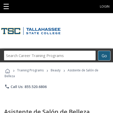
☰
LOGIN
Search
Go
Career
Training
›
›
›
Programs
Training Programs
Beauty
Asistente de Salón de
Belleza
phone
Call Us: 855.520.6806
Asistente de Salón de Belleza