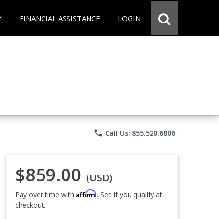
Y
FINANCIAL ASSISTANCE
LOGIN
phone
Call Us: 855.520.6806
$859.00
(USD)
Affirm
Pay over time with
. See if you qualify at
checkout.