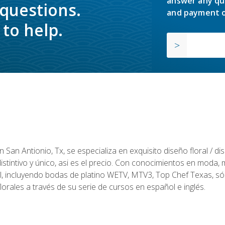
answer any qu
 questions.
and payment o
to help.
en San Antionio, Tx, se especializa en exquisito diseño floral / 
tintivo y único, asi es el precio. Con conocimientos en moda, m
l, incluyendo bodas de platino WETV, MTV3, Top Chef Texas, sól
rales a través de su serie de cursos en español e inglés.