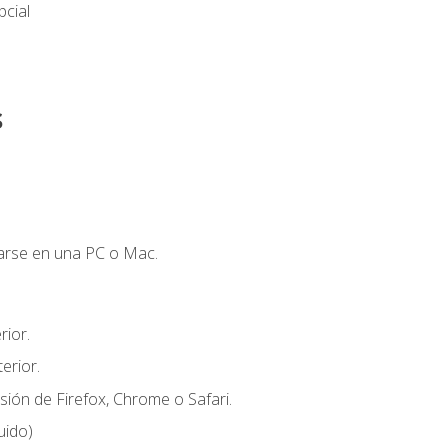
cial
s
zarse en una PC o Mac.
ior.
erior.
sión de Firefox, Chrome o Safari.
uido)