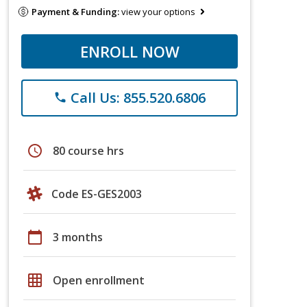
Payment & Funding:
view your options
ENROLL NOW
Call Us: 855.520.6806
phone
schedule
80 course hrs
Code ES-GES2003
calendar_today
3 months
grid_on
Open enrollment