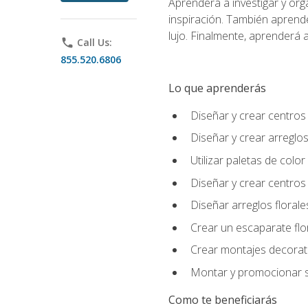
Aprenderá a investigar y org
inspiración. También aprende
lujo. Finalmente, aprenderá a
phone
Call Us:
855.520.6806
Lo que aprenderás
Diseñar y crear centros
Diseñar y crear arreglos
Utilizar paletas de color
Diseñar y crear centros
Diseñar arreglos florale
Crear un escaparate flo
Crear montajes decorati
Montar y promocionar se
Como te beneficiarás