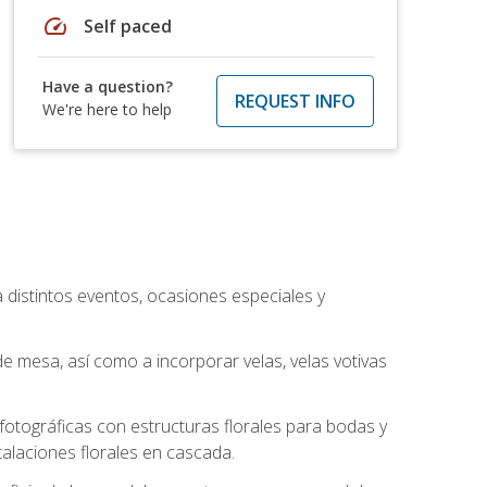
speed
Self paced
Have a question?
REQUEST INFO
We're here to help
a distintos eventos, ocasiones especiales y
e mesa, así como a incorporar velas, velas votivas
otográficas con estructuras florales para bodas y
alaciones florales en cascada.