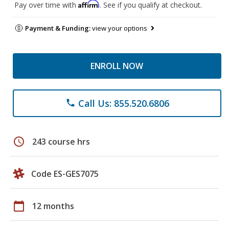
Affirm
Pay over time with
. See if you qualify at checkout.
Payment & Funding:
view your options
ENROLL NOW
Call Us: 855.520.6806
phone
schedule
243 course hrs
Code ES-GES7075
calendar_today
12 months