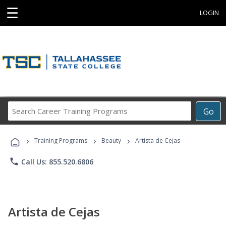
☰
LOGIN
Search
Go
Career
Training
›
›
›
Programs
Training Programs
Beauty
Artista de Cejas
phone
Call Us: 855.520.6806
Artista de Cejas