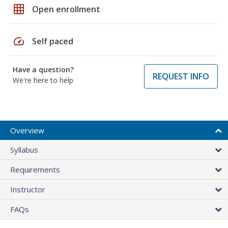
grid_on
Open enrollment
speed
Self paced
Have a question?
REQUEST INFO
We're here to help
Overview
Syllabus
Requirements
Instructor
FAQs