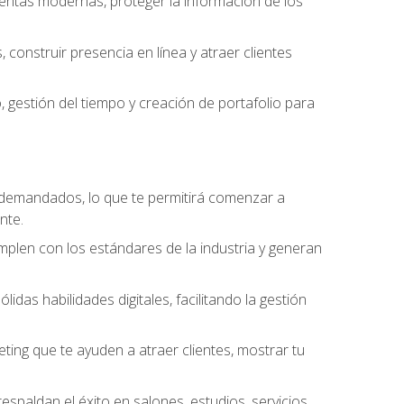
amientas modernas, proteger la información de los
construir presencia en línea y atraer clientes
gestión del tiempo y creación de portafolio para
 demandados, lo que te permitirá comenzar a
nte.
umplen con los estándares de la industria y generan
as habilidades digitales, facilitando la gestión
ting que te ayuden a atraer clientes, mostrar tu
espaldan el éxito en salones, estudios, servicios