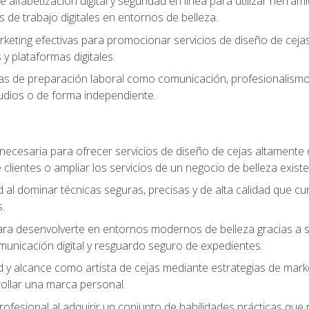
e alfabetización digital y seguridad en línea para utilizar herr
os de trabajo digitales en entornos de belleza.
keting efectivas para promocionar servicios de diseño de cejas, 
y plataformas digitales.
s de preparación laboral como comunicación, profesionalismo, 
tudios o de forma independiente.
necesaria para ofrecer servicios de diseño de cejas altamente
 clientes o ampliar los servicios de un negocio de belleza existe
ad al dominar técnicas seguras, precisas y de alta calidad que c
.
a desenvolverte en entornos modernos de belleza gracias a sólid
omunicación digital y resguardo seguro de expedientes.
ad y alcance como artista de cejas mediante estrategias de marke
rollar una marca personal.
rofesional al adquirir un conjunto de habilidades prácticas que r