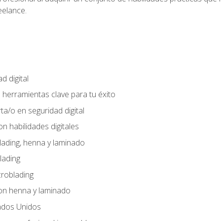
eelance.
d digital
: herramientas clave para tu éxito
ta/o en seguridad digital
n habilidades digitales
lading, henna y laminado
lading
croblading
on henna y laminado
ados Unidos