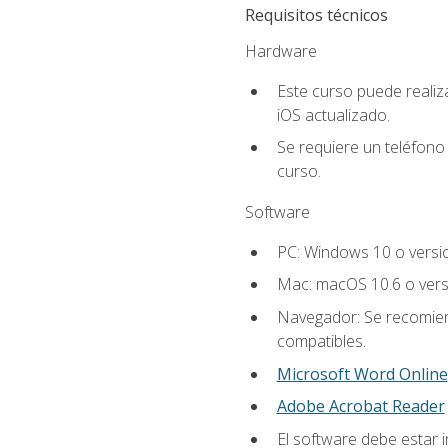
Requisitos técnicos
Hardware
Este curso puede reali
iOS actualizado.
Se requiere un teléfono 
curso.
Software
PC: Windows 10 o versi
Mac: macOS 10.6 o vers
Navegador: Se recomiend
compatibles.
Microsoft Word Online
Adobe Acrobat Reader
El software debe estar i