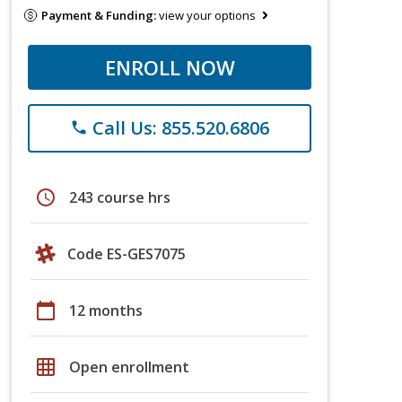
Payment & Funding:
view your options
ENROLL NOW
Call Us: 855.520.6806
phone
schedule
243 course hrs
Code ES-GES7075
calendar_today
12 months
grid_on
Open enrollment