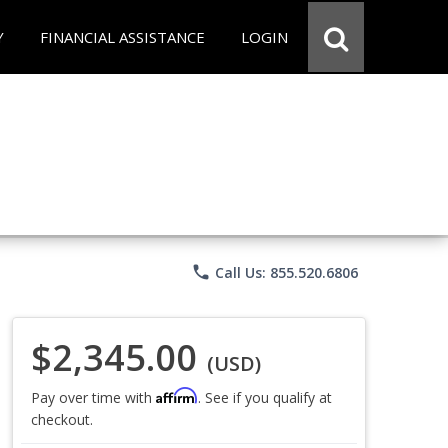
Y
FINANCIAL ASSISTANCE
LOGIN
phone
Call Us: 855.520.6806
$2,345.00
(USD)
Affirm
Pay over time with
. See if you qualify at
checkout.