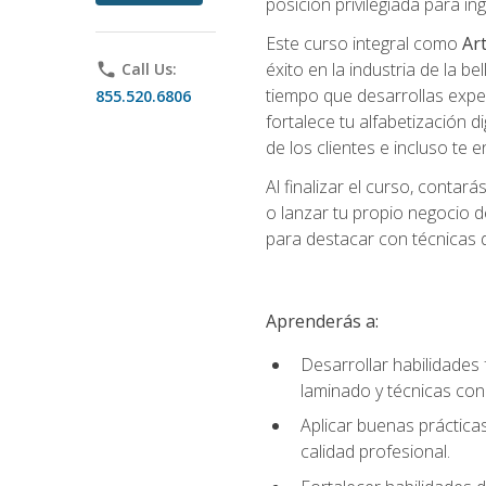
posición privilegiada para i
Este curso integral como
Art
éxito en la industria de la 
phone
Call Us:
tiempo que desarrollas exper
855.520.6806
fortalece tu alfabetización d
de los clientes e incluso te
Al finalizar el curso, conta
o lanzar tu propio negocio d
para destacar con técnicas de
Aprenderás a:
Desarrollar habilidades 
laminado y técnicas con
Aplicar buenas prácticas
calidad profesional.