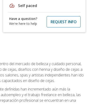
speed
Self paced
Have a question?
REQUEST INFO
We're here to help
entro del mercado de belleza y cuidado personal,
 de cejas, diseños con henna y diseño de cejas a
los salones, spas y artistas independientes han ido
 capacitados en diseño de cejas.
ente definidas han incrementado aún más la
l autoempleo y el trabajo freelance en belleza, las
 preparación profesional se encuentran en una