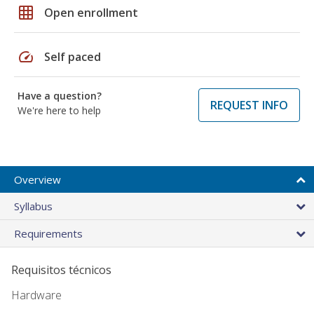
grid_on
Open enrollment
speed
Self paced
Have a question?
REQUEST INFO
We're here to help
Overview
Syllabus
Requirements
Requisitos técnicos
Hardware