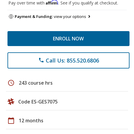
Affirm
Pay over time with
. See if you qualify at checkout.
Payment & Funding:
view your options
ENROLL NOW
Call Us: 855.520.6806
phone
schedule
243 course hrs
Code ES-GES7075
calendar_today
12 months