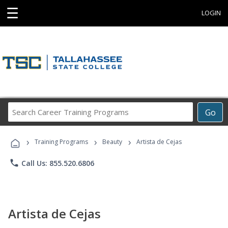
☰
LOGIN
Search
Go
Career
Training
›
›
›
Programs
Training Programs
Beauty
Artista de Cejas
phone
Call Us: 855.520.6806
Artista de Cejas