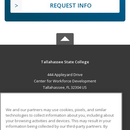
REQUEST INFO
Tallahassee State College
444 Appleyard Drive
Center for Workforce Development
Tallahassee, FL 32304 US
MAIN CONTENT
Career Training
We and our partners may use cookies, pixels, and similar
technologies to collect information about you, including about
ADDITIONAL RESOURCES
your browsing activities and devices. This may result in your
information being collected by our third-party partners. By
Military
Student Blog