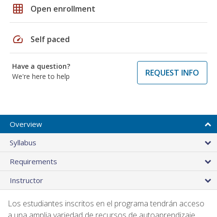
grid_on
Open enrollment
speed
Self paced
Have a question?
REQUEST INFO
We're here to help
Overview
Syllabus
Requirements
Instructor
Los estudiantes inscritos en el programa tendrán acceso
a una amplia variedad de recursos de autoaprendizaje,