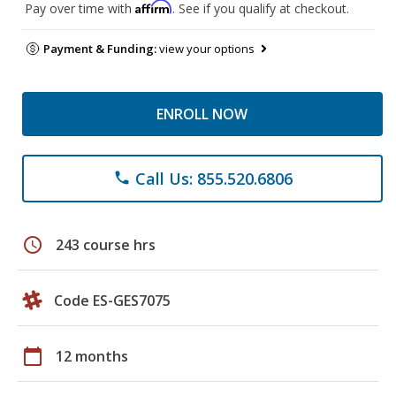
Affirm
Pay over time with
. See if you qualify at checkout.
Payment & Funding:
view your options
ENROLL NOW
Call Us: 855.520.6806
phone
schedule
243 course hrs
Code ES-GES7075
calendar_today
12 months