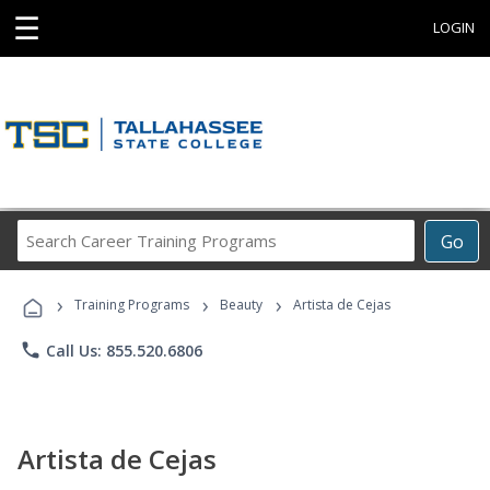
☰
LOGIN
Search
Go
Career
Training
›
›
›
Programs
Training Programs
Beauty
Artista de Cejas
phone
Call Us: 855.520.6806
Artista de Cejas