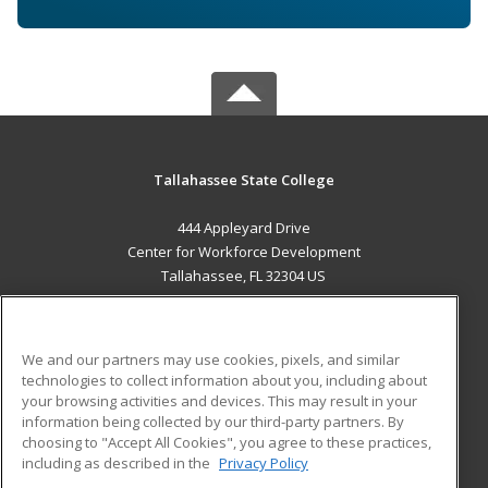
Tallahassee State College
444 Appleyard Drive
Center for Workforce Development
Tallahassee, FL 32304 US
MAIN CONTENT
Career Training
We and our partners may use cookies, pixels, and similar
technologies to collect information about you, including about
ADDITIONAL RESOURCES
your browsing activities and devices. This may result in your
information being collected by our third-party partners. By
Military
Student Blog
choosing to "Accept All Cookies", you agree to these practices,
Financial Assistance
including as described in the
Privacy Policy
Help